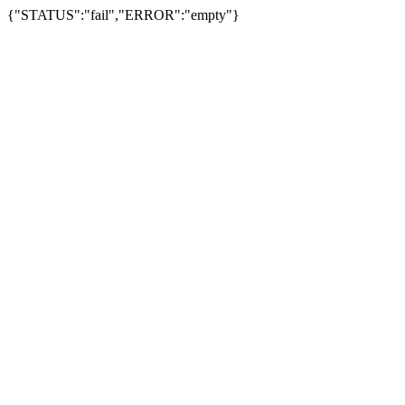
{"STATUS":"fail","ERROR":"empty"}