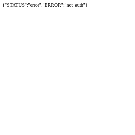
{"STATUS":"error","ERROR":"not_auth"}